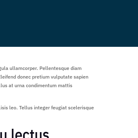
ligula ullamcorper. Pellentesque diam
Eleifend donec pretium vulputate sapien
tellus at urna condimentum mattis
is leo. Tellus integer feugiat scelerisque
u lectus.