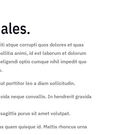
dales.
ti atque corrupti quos dolores et quas
mollitia animi, id est laborum et dolorum
 eligendi optio cumque nihil impedit quo
s.
t porttitor leo a diam sollicitudin.
vida neque convallis. In hendrerit gravida
agittis purus sit amet volutpat.
us quam quisque id. Mattis rhoncus urna