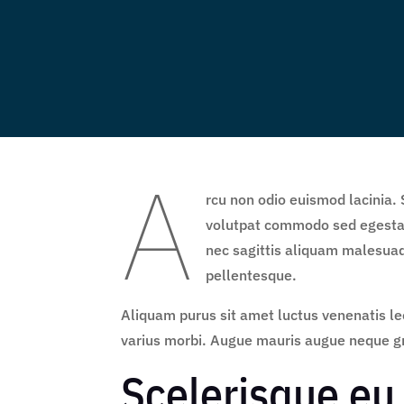
A
rcu non odio euismod lacinia. 
volutpat commodo sed egestas.
nec sagittis aliquam malesuada
pellentesque.
Aliquam purus sit amet luctus venenatis le
varius morbi. Augue mauris augue neque gra
Scelerisque eu 