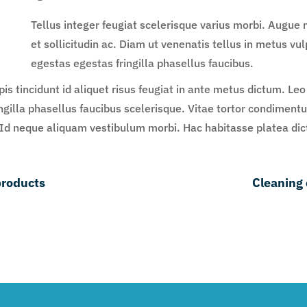
Tellus integer feugiat scelerisque varius morbi. Augu
et sollicitudin ac. Diam ut venenatis tellus in metus v
egestas egestas fringilla phasellus faucibus.
is tincidunt id aliquet risus feugiat in ante metus dictum. Le
illa phasellus faucibus scelerisque. Vitae tortor condimentum
 Id neque aliquam vestibulum morbi. Hac habitasse platea dic
products
Cleaning 