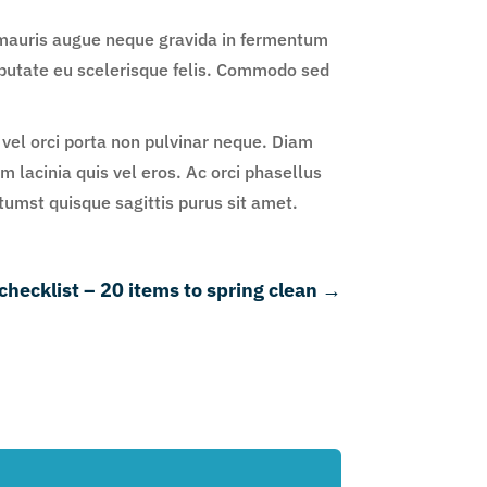
e mauris augue neque gravida in fermentum
ulputate eu scelerisque felis. Commodo sed
o vel orci porta non pulvinar neque. Diam
 lacinia quis vel eros. Ac orci phasellus
tumst quisque sagittis purus sit amet.
checklist – 20 items to spring clean
→