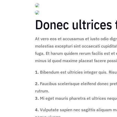
Donec ultrices 
At vero eos et accusamus et iusto odio dig
molestias excepturi sint occaecati cupidita
fuga. Et harum quidem rerum facilis est et 
minus id quod maxime placeat facere poss
1.
Bibendum est ultricies integer quis. Risu
2.
Faucibus scelerisque eleifend donec pret
rutrum.
3.
Mi eget mauris pharetra et ultrices neq
4.
Vulputate sapien nec sagittis aliquam m
neque viverra.