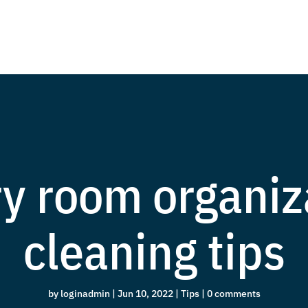
y room organiz
cleaning tips
by
loginadmin
|
Jun 10, 2022
|
Tips
|
0 comments