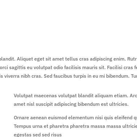
blandit. Aliquet eget sit amet tellus cras adipiscing enim. Ru
ci sagittis eu volutpat odio facilisis mauris sit. Facilisi cra
 viverra nibh cras. Sed faucibus turpis in eu mi bibendum. Turp
Volutpat maecenas volutpat blandit aliquam etiam. Arcu
amet nisl suscipit adipiscing bibendum est ultricies.
Ornare aenean euismod elementum nisi quis eleifend qu
Tempus urna et pharetra pharetra massa massa ultric
egestas sed sed risus