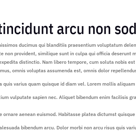
tincidunt arcu non so
nissimos ducimus qui blanditiis praesentium voluptatum deleni
te non provident, similique sunt in culpa qui officia deserunt 
expedita distinctio. Nam libero tempore, cum soluta nobis est
imus, omnis voluptas assumenda est, omnis dolor repellendu
s quis varius quam quisque id diam vel. Lorem mollis aliquam u
ium vulputate sapien nec. Aliquet bibendum enim facilisis gra
ue ornare aenean euismod. Habitasse platea dictumst quisque s
alesuada bibendum arcu. Dolor morbi non arcu risus quis vari