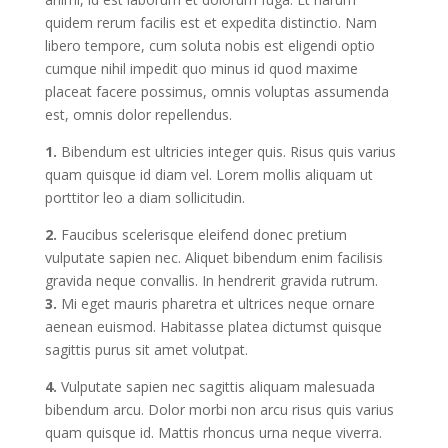
quidem rerum facilis est et expedita distinctio. Nam
libero tempore, cum soluta nobis est eligendi optio
cumque nihil impedit quo minus id quod maxime
placeat facere possimus, omnis voluptas assumenda
est, omnis dolor repellendus.
1.
Bibendum est ultricies integer quis. Risus quis varius
quam quisque id diam vel. Lorem mollis aliquam ut
porttitor leo a diam sollicitudin.
2.
Faucibus scelerisque eleifend donec pretium
vulputate sapien nec. Aliquet bibendum enim facilisis
gravida neque convallis. In hendrerit gravida rutrum.
3.
Mi eget mauris pharetra et ultrices neque ornare
aenean euismod. Habitasse platea dictumst quisque
sagittis purus sit amet volutpat.
4.
Vulputate sapien nec sagittis aliquam malesuada
bibendum arcu. Dolor morbi non arcu risus quis varius
quam quisque id. Mattis rhoncus urna neque viverra.