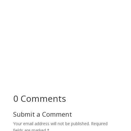
commodo sed egestas. Tellus elementum
sagittis vitae et leo duis ut diam quam. Eleifend
donec pretium vulputate sapien nec...
0 Comments
Submit a Comment
Your email address will not be published.
Required
fields are marked
*