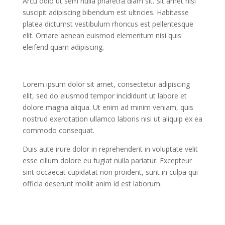
Arcu odio ut sem nulla pharetra diam sit. Sit amet nisl
suscipit adipiscing bibendum est ultricies. Habitasse
platea dictumst vestibulum rhoncus est pellentesque
elit. Ornare aenean euismod elementum nisi quis
eleifend quam adipiscing.
Lorem ipsum dolor sit amet, consectetur adipiscing
elit, sed do eiusmod tempor incididunt ut labore et
dolore magna aliqua. Ut enim ad minim veniam, quis
nostrud exercitation ullamco laboris nisi ut aliquip ex ea
commodo consequat.
Duis aute irure dolor in reprehenderit in voluptate velit
esse cillum dolore eu fugiat nulla pariatur. Excepteur
sint occaecat cupidatat non proident, sunt in culpa qui
officia deserunt mollit anim id est laborum.